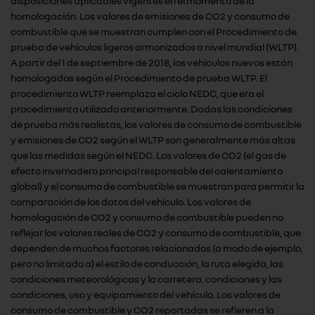
disposiciones aplicables vigentes en el momento de la
homologación. Los valores de emisiones de CO2 y consumo de
combustible que se muestran cumplen con el Procedimiento de
prueba de vehículos ligeros armonizados a nivel mundial (WLTP).
A partir del 1 de septiembre de 2018, los vehículos nuevos están
homologados según el Procedimiento de prueba WLTP. El
procedimiento WLTP reemplaza el ciclo NEDC, que era el
procedimiento utilizado anteriormente. Dadas las condiciones
de prueba más realistas, los valores de consumo de combustible
y emisiones de CO2 según el WLTP son generalmente más altas
que las medidas según el NEDC. Los valores de CO2 (el gas de
efecto invernadero principal responsable del calentamiento
global) y el consumo de combustible se muestran para permitir la
comparación de los datos del vehículo. Los valores de
homologación de CO2 y consumo de combustible pueden no
reflejar los valores reales de CO2 y consumo de combustible, que
dependen de muchos factores relacionados (a modo de ejemplo,
pero no limitado a) el estilo de conducción, la ruta elegida, las
condiciones meteorológicas y la carretera. condiciones y las
condiciones, uso y equipamiento del vehículo. Los valores de
consumo de combustible y CO2 reportadas se refieren a la