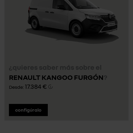
¿quieres saber más sobre el
RENAULT KANGOO FURGÓN
?
17.384 €
Desde:
configúralo