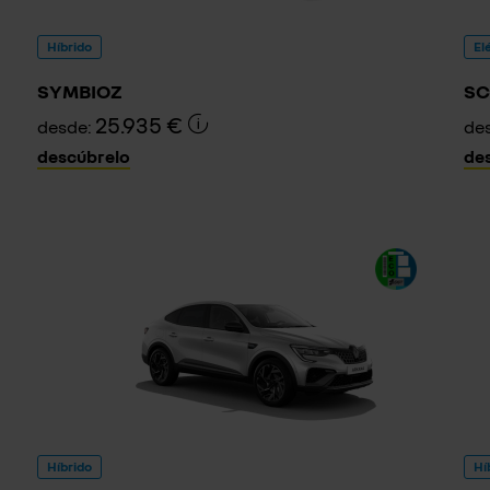
Híbrido
El
SYMBIOZ
SC
25.935 €
desde:
de
descúbrelo
de
Híbrido
Hí