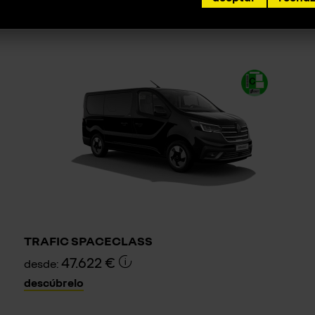
descúbrelo
de
TRAFIC SPACECLASS
47.622 €
desde:
descúbrelo