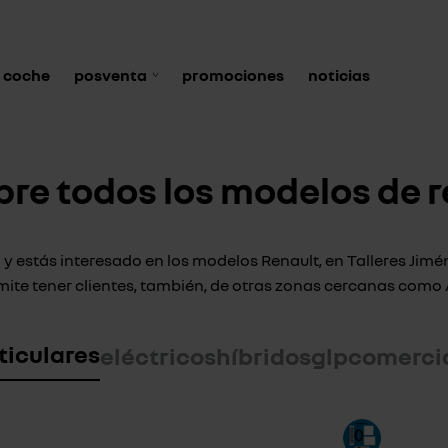
 coche
posventa
promociones
noticias
re todos los modelos de r
a y estás interesado en los modelos Renault, en Talleres Ji
rmite tener clientes, también, de otras zonas cercanas com
ticulares
eléctricos
híbridos
glp
comerci