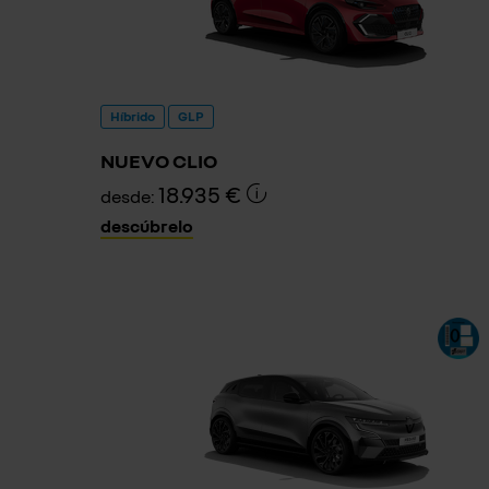
Híbrido
GLP
NUEVO CLIO
18.935 €
desde:
descúbrelo