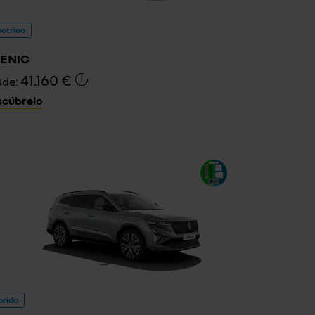
éctrico
ENIC
41.160 €
sde:
scúbrelo
brido