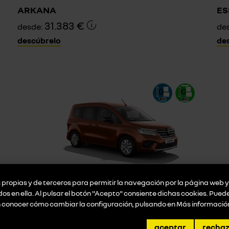
ARKANA
ES
31.383 €
desde:
de
descúbrelo
de
propias y de terceros para permitir la navegación por la página web y 
Eléctrico
El
idos en ella. Al pulsar el botón "Acepto" consiente dichas cookies. Pue
n conocer cómo cambiar la configuración, pulsando en
Más informació
KANGOO
GR
27.469 €
desde:
de
aceptar
recha