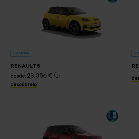
Eléctrico
El
RENAULT 5
RE
23.056 €
desde:
de
descúbrelo