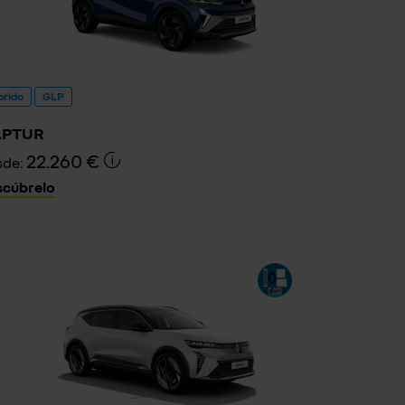
brido
GLP
APTUR
22.260 €
sde:
scúbrelo