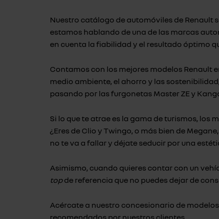
Nuestro catálogo de automóviles de Renault s
estamos hablando de una de las marcas automov
en cuenta la fiabilidad y el resultado óptimo 
Contamos con los mejores modelos Renault en t
medio ambiente, el ahorro y las sostenibilidad
pasando por las furgonetas Master ZE y Kango
Si lo que te atrae es la gama de turismos, los
¿Eres de Clio y Twingo, o más bien de Megane
no te va a fallar y déjate seducir por una estét
Asimismo, cuando quieres contar con un vehícu
top
de referencia que no puedes dejar de consu
Acércate a nuestro concesionario de modelos 
recomendados por nuestros clientes.