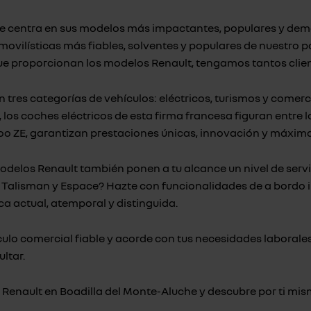
e centra en sus modelos más impactantes, populares y deman
ilísticas más fiables, solventes y populares de nuestro paí
que proporcionan los modelos Renault, tengamos tantos client
res categorías de vehículos: eléctricos, turismos y comercia
, los coches eléctricos de esta firma francesa figuran entre 
o ZE, garantizan prestaciones únicas, innovación y máxima 
 modelos Renault también ponen a tu alcance un nivel de servi
, Talisman y Espace? Hazte con funcionalidades de a bordo
ica actual, atemporal y distinguida.
lo comercial fiable y acorde con tus necesidades laborales,
ltar.
Renault en Boadilla del Monte-Aluche y descubre por ti mis