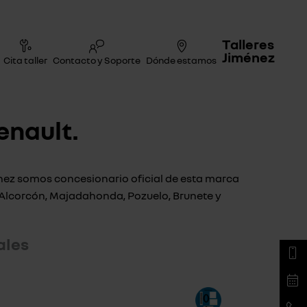
Talleres
Jiménez
Cita taller
Contacto y Soporte
Dónde estamos
enault.
ménez somos concesionario oficial de esta marca
o Alcorcón, Majadahonda, Pozuelo, Brunete y
ales