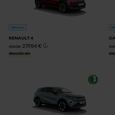
Eléctrico
Hí
RENAULT 4
C
27.954 €
desde:
de
descúbrelo
de