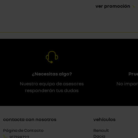
ver promoción
¿Necesitas algo?
Pru
Nuestro equipo de asesores
No impor
responderán tus dudas
contacta con nosotros
vehículos
Página de Contacto
Renault
Dacia
917198722