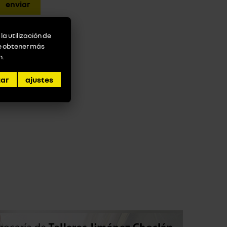
la utilización de
de obtener más
n
.
zar
ajustes