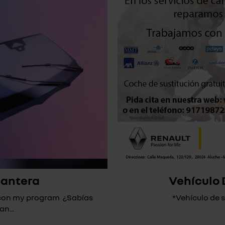
lantera
Vehículo 
* con my program ¿Sabías
*Vehículo de su
n...