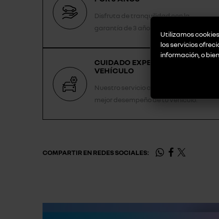
Disfruta de tranquilidad con la
garantía de 3 años.
Utilizamos cookies 
los servicios ofrec
información, o bie
CUIDADO EXPERTO PARA TU
VEHÍCULO
Nuestro servicio oficial asegura el
mejor desempeño de tu vehículo.
COMPARTIR EN REDES SOCIALES: