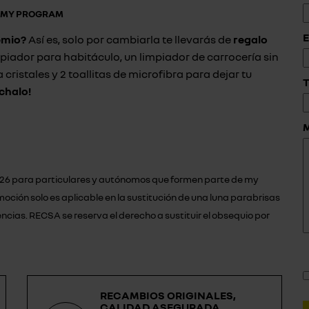
N MY PROGRAM
E
emio?
Así es, solo por cambiarla te llevarás de
regalo
iador para habitáculo, un limpiador de carrocería sin
cristales y 2 toallitas de microfibra para dejar tu
T
chalo!
 2026 para particulares y autónomos que formen parte de my
ión solo es aplicable en la sustitución de una luna parabrisas
cias. RECSA se reserva el derecho a sustituir el obsequio por
RECAMBIOS ORIGINALES,
CALIDAD ASEGURADA