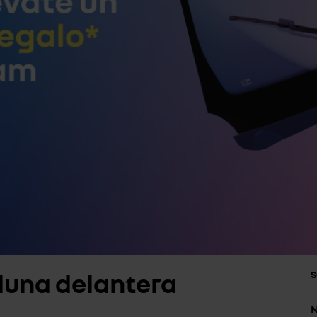
luna delantera
S
N