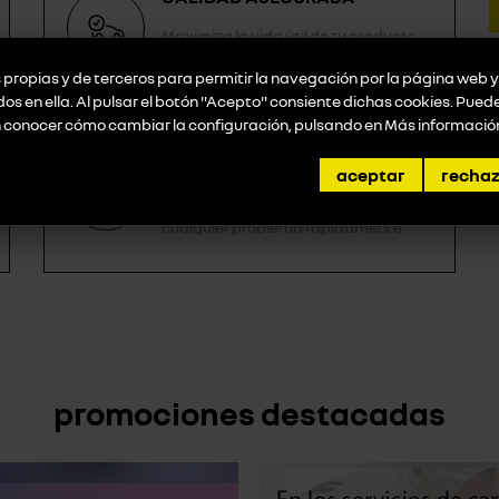
Maximiza la vida útil de tu producto
con piezas auténticas.
propias y de terceros para permitir la navegación por la página web y 
idos en ella. Al pulsar el botón "Acepto" consiente dichas cookies. Pue
n conocer cómo cambiar la configuración, pulsando en
Más informació
TECNOLOGÍA PUNTA PARA TU
AUTO
aceptar
recha
Detectamos y solucionamos
cualquier problema rápidamente.
promociones destacadas