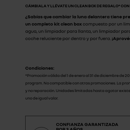
CÁMBIALA Y LLÉVATE UN CLEAN BOX DE REGALO* CO
¿Sabías que cambiar la luna delantera tiene pr
un completo kit clean box
compuesto por un limp
agua, un limpiador para llanta, un limpiador para 
coche reluciente por dentro y por fuera.
¡Aprové
Condiciones:
*Promoción válida del 1 de enero al 31 de diciembre de
program. No compatible con otras promociones. La promoc
y no reparación. Unidades limitadas hasta agotar existen
uno de igual valor.
CONFIANZA GARANTIZADA
POR 3 AÑOS