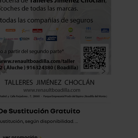
De Sustitución Gratuito
stitución, según disponibilidad. ...
Si a t
ver promoción