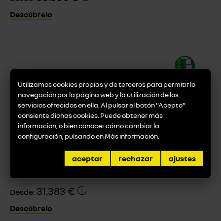
Descúbrelo
Utilizamos cookies propias y de terceros para permitir la
navegación por la página web y la utilización de los
servicios ofrecidos en ella. Al pulsar el botón "Acepto"
consiente dichas cookies. Puede obtener más
información, o bien conocer cómo cambiar la
configuración, pulsando en
Más información
.
Híbrido
aceptar
rechazar
ajustes
ARKANA
31.383 €
Desde:
Descúbrelo