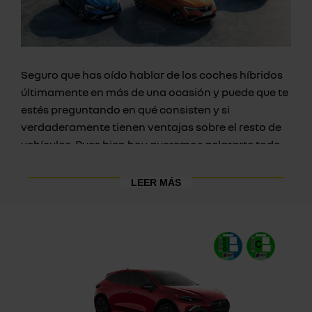
Seguro que has oído hablar de los coches híbridos
últimamente en más de una ocasión y puede que te
estés preguntando en qué consisten y si
verdaderamente tienen ventajas sobre el resto de
vehículos. Pues bien hoy queremos aclararte todo
lo concerniente a los coches híbridos para que
puedas decidir cuál va a ser tu próximo tipo de
LEER MÁS
coche.
Los coches híbridos consisten en unos vehículos
que cuentan con dos motores, uno que es eléctrico
y otro que se mueve gracias al combustible, como
los coches que hasta ahora habíamos conocido.
Combinando ambos motores en los coches