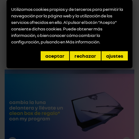
Utilizamos cookies propias y de terceros para permitir la
tu dacia logan
navegación por la página web y la utilización de los
servicios ofrecidos en ella. Al pulsar el botón "Acepto"
consiente dichas cookies. Puede obtener más
información, o bien conocer cómo cambiar la
aquí toda la información del dacia logan
configuración, pulsando en
Más información
.
promociones destacadas
aceptar
rechazar
ajustes