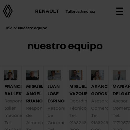
RENAULT
Talleres Jimenez
Togg
navi
Inicio
›
Nuestro equipo
nuestro equipo
FRANCISCO
MIGUEL
JUAN
MIGUEL
ARANCHA
MARIA
BALLESTEROS
ANGEL
JOSE
VAZQUEZ
GOROSPE
DELGA
Responsable
RUANO
ESPINOSA
Coordinador
Asesora
Asesor
taller
Responsable
Responsable
Técnico
Comercial
Comerc
mecánica
de
de
Tel.
Tel.
Tel.
Tel.
Almacén
Carrocería
916324380
916324380
9171987
916324380
Tel.
Tel.
8:00 -
9:00
9:00 -