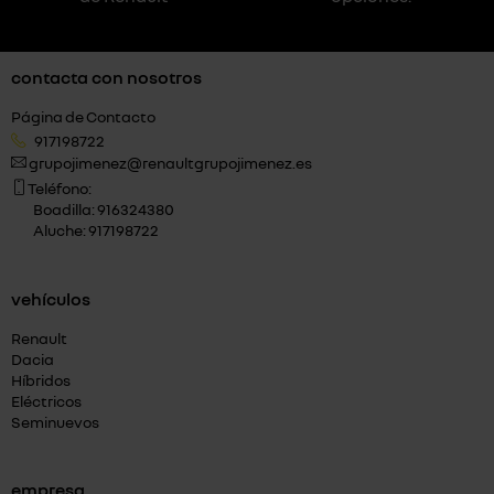
contacta con nosotros
Página de Contacto
917198722
grupojimenez@renaultgrupojimenez.es
Teléfono:
Boadilla: 916324380
Aluche: 917198722
vehículos
Renault
Dacia
Híbridos
Eléctricos
Seminuevos
empresa