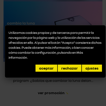
Utilizamos cookies propias y de terceros para permitir la
navegación por la página web y la utilización de los servicios
ofrecidos en ella. Al pulsar el botón "Acepto" consiente dichas
cookies. Puede obtener más información, o bien conocer
cómo cambiar la configuración, pulsando en
Más
información
.
Promoción Luna Delantera
aceptar
rechazar
ajustes
Cámbiala y llévate un clean box de regalo* con my
program ¿Sabías que cambiar la luna delan...
ver promoción