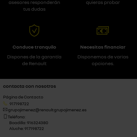
asesores responderán
quieras probar
tus dudas
Conduce tranquilo
Necesitas financiar
Dispones de la garantía
Disponemos de varias
de Renault
opciones.
contacta con nosotros
Página de Contacto
917198722
grupojimenez@renaultgrupojimenez.es
Teléfono:
Boadilla: 916324380
Aluche: 917198722