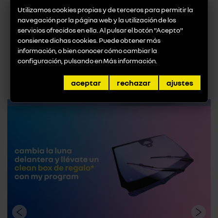
resultado que más le complazca.
Utilizamos cookies propias y de terceros para permitir la
navegación por la página web y la utilización de los
servicios ofrecidos en ella. Al pulsar el botón "Acepto"
consiente dichas cookies. Puede obtener más
información, o bien conocer cómo cambiar la
volver a noticias
configuración, pulsando en
Más información
.
promociones destacadas
aceptar
rechazar
ajustes