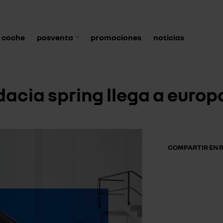
 coche
posventa
promociones
noticias
dacia spring llega a europ
COMPARTIR EN R