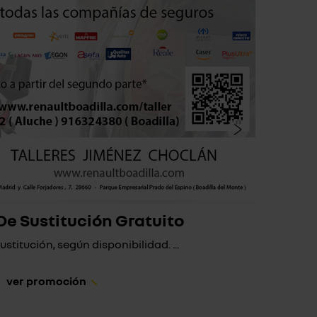
De Sustitución Gratuito
stitución, según disponibilidad. ...
Si a t
ver promoción