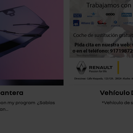
lantera
Vehículo 
* con my program ¿Sabías
*Vehículo de su
n...