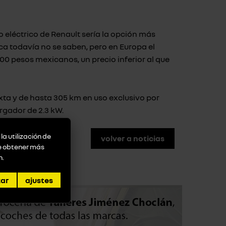
o eléctrico de Renault sería la opción más
ca todavía no se saben, pero en Europa el
000 pesos mexicanos, un precio inferior al que
a y de hasta 305 km en uso exclusivo por
rgador de 2.3 kW.
la utilización de
volver a noticias
de obtener más
n
.
zar
ajustes