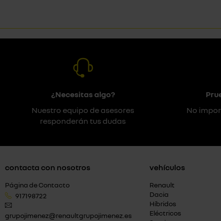
¿Necesitas algo?
Pru
Nuestro equipo de asesores
No impor
responderán tus dudas
contacta con nosotros
vehículos
Página de Contacto
Renault
Dacia
917198722
Híbridos
Eléctricos
grupojimenez@renaultgrupojimenez.es