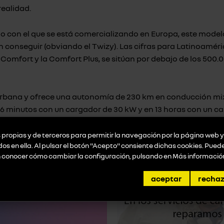
realidad.
cio con el que se está comercializando en Europa, este model
conseguir (obviando el Twizy). Las cifras para Latinoaméri
a Comfort y la Comfort Plus, se sitúan por debajo de los 500.
rbana y ofrece una autonomía de 230 km en conducción mixt
6 minutos con un cargador de 30 kW y en 13 horas con un ca
propias y de terceros para permitir la navegación por la página web y 
idos en ella. Al pulsar el botón "Acepto" consiente dichas cookies. Pue
n conocer cómo cambiar la configuración, pulsando en
Más informació
promociones destacadas
aceptar
recha