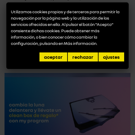
con sus llantas de 18 pulgadas y opciones de
Utilizamos cookies propias y de terceros para permitir la
conducción personalizada. El Esprit Alpine, en
navegación por la página web y la utilización de los
cambio, es lujo y sofisticación, con detalles en
servicios ofrecidos en ella. Al pulsar el botón "Acepto"
Alcantara y llantas de 19 pulgadas.
consiente dichas cookies. Puede obtener más
información, o bien conocer cómo cambiar la
configuración, pulsando en
Más información
.
volver a noticias
aceptar
rechazar
ajustes
promociones destacadas