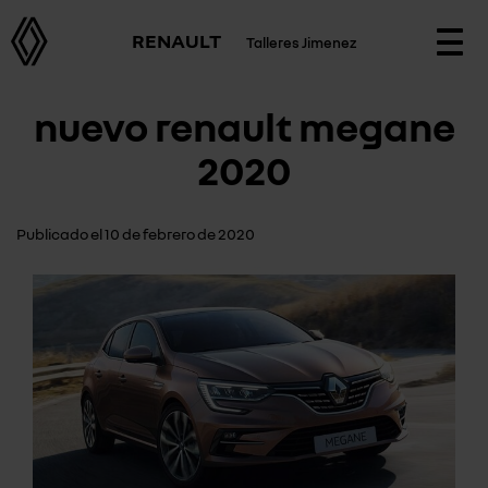
RENAULT
Talleres Jimenez
Togg
navi
nuevo renault megane
2020
Publicado el 10 de febrero de 2020