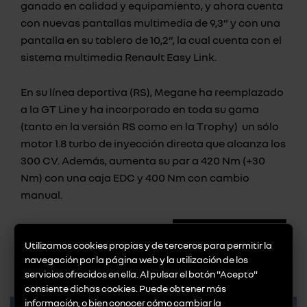
ganado en calidad y equipamiento, y ahora cuenta
con nuevas pantallas multimedia de 9,3” y con una
pantalla en su tablero de 10,2”, la cual cuenta con el
sistema multimedia Renault Easy Link.
En su línea deportiva (RS), Megane ha reemplazado
a la GT Line y ha incorporado en toda su gama
(tanto en la versión RS como en la Trophy) un sólo
motor 1.8 turbo de inyección directa que alcanza los
300 CV. Además, aumenta su par a 420 Nm (+30
Nm) con una caja EDC y 400 Nm con cambio
manual.
volver a noticias
Utilizamos cookies propias y de terceros para permitir la
navegación por la página web y la utilización de los
promociones destacadas
servicios ofrecidos en ella. Al pulsar el botón "Acepto"
consiente dichas cookies. Puede obtener más
información, o bien conocer cómo cambiar la