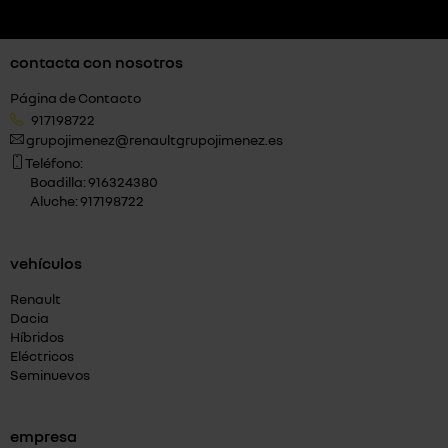
contacta con nosotros
Página de Contacto
917198722
grupojimenez@renaultgrupojimenez.es
Teléfono:
Boadilla: 916324380
Aluche: 917198722
vehículos
Renault
Dacia
Híbridos
Eléctricos
Seminuevos
empresa