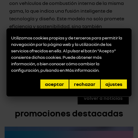
con vehículos de combustión interna de la misma
gama, lo que indica una fusión inteligente de
tecnología y diseño. Este modelo no solo promete
eficiencia y sostenibilidad, sino también
accesibilidad, lo que lo convierte en una opción
Utilizamos cookies propias y de terceros para permitir la
atractiva para una amplia gama de consumidores.
navegación por la página web y la utilización de los
servicios ofrecidos en ella. Al pulsar el botón "Acepto"
consiente dichas cookies. Puede obtener más
información, o bien conocer cómo cambiar la
configuración, pulsando en
Más información
.
Entra
aquí
si quieres ver las imágenes filtradas de
Renault 5 E-tech
aceptar
rechazar
ajustes
volver a noticias
promociones destacadas