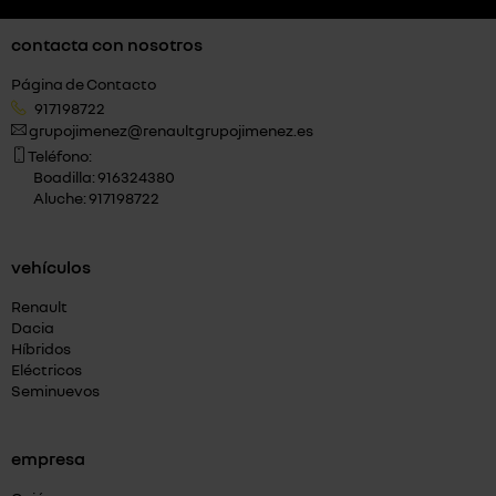
contacta con nosotros
Página de Contacto
917198722
grupojimenez@renaultgrupojimenez.es
Teléfono:
Boadilla: 916324380
Aluche: 917198722
vehículos
Renault
Dacia
Híbridos
Eléctricos
Seminuevos
empresa