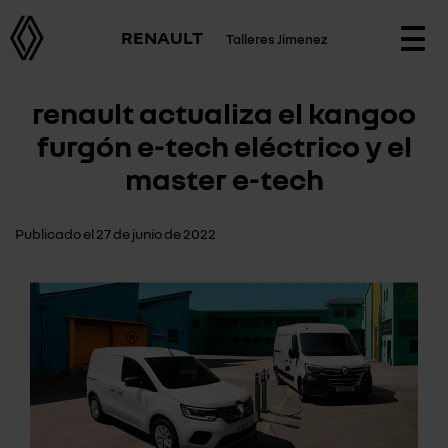
RENAULT
Talleres Jimenez
Togg
navi
renault actualiza el kangoo
furgón e-tech eléctrico y el
master e-tech
Publicado el 27 de junio de 2022