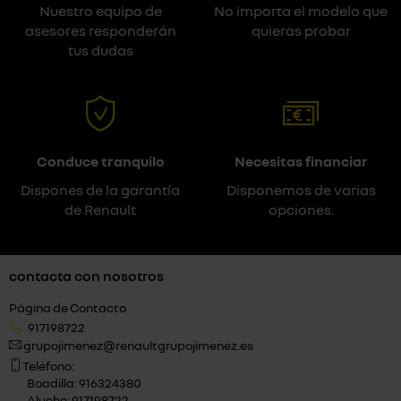
Nuestro equipo de
No importa el modelo que
asesores responderán
quieras probar
tus dudas
Conduce tranquilo
Necesitas financiar
Dispones de la garantía
Disponemos de varias
de Renault
opciones.
contacta con nosotros
Página de Contacto
917198722
grupojimenez@renaultgrupojimenez.es
Teléfono:
Boadilla: 916324380
Aluche: 917198722