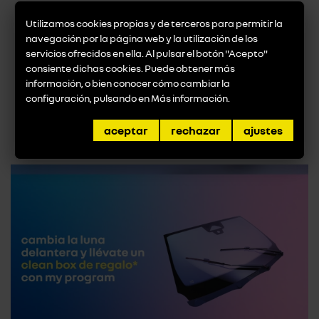
E-Tech Electric se encontrará disponible en 15
versiones y el cliente podrá elegir entre tres
Utilizamos cookies propias y de terceros para permitir la
navegación por la página web y la utilización de los
longitudes y tres alturas diferentes: la misma estará
servicios ofrecidos en ella. Al pulsar el botón "Acepto"
apto en 3,1t y 3,5t además de 3,8t.
consiente dichas cookies. Puede obtener más
información, o bien conocer cómo cambiar la
volver a noticias
configuración, pulsando en
Más información
.
promociones destacadas
aceptar
rechazar
ajustes