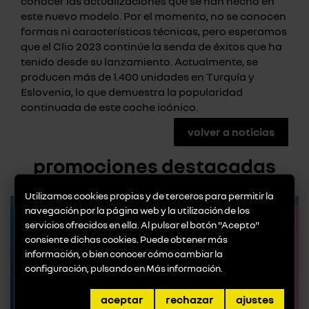
conocer las actualizaciones que se han hecho en
este nuevo modelo. Por el momento, no se conocen
formas ni características técnicas, pero esperamos
que el Clio 2023 continúe la senda de éxitos que ha
tenido desde su lanzamiento. Actualmente, se
producen más de 1.400 unidades en Turquía y
Eslovenia, lo que demuestra la popularidad
continuada de este coche icónico.
volver a noticias
promociones destacadas
Utilizamos cookies propias y de terceros para permitir la
navegación por la página web y la utilización de los
servicios ofrecidos en ella. Al pulsar el botón "Acepto"
consiente dichas cookies. Puede obtener más
información, o bien conocer cómo cambiar la
configuración, pulsando en
Más información
.
aceptar
rechazar
ajustes