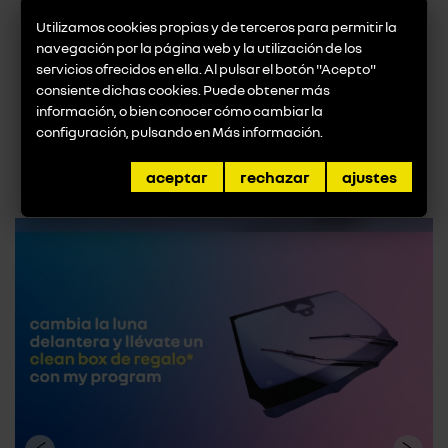
diversidad y una buena integración y en la que
Utilizamos cookies propias y de terceros para permitir la
haya medidas para equilibrar las diferencias será
navegación por la página web y la utilización de los
una buena candidata a esta bandera.
servicios ofrecidos en ella. Al pulsar el botón "Acepto"
consiente dichas cookies. Puede obtener más
información, o bien conocer cómo cambiar la
volver a noticias
configuración, pulsando en
Más información
.
promociones destacadas
aceptar
rechazar
ajustes