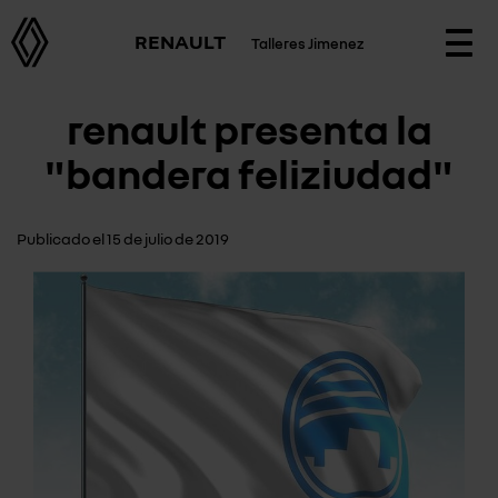
RENAULT
Talleres Jimenez
Togg
navi
renault presenta la
"bandera feliziudad"
Publicado el 15 de julio de 2019