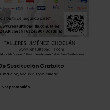
De Sustitución Gratuito
stitución, según disponibilidad. ...
Si a t
ver promoción