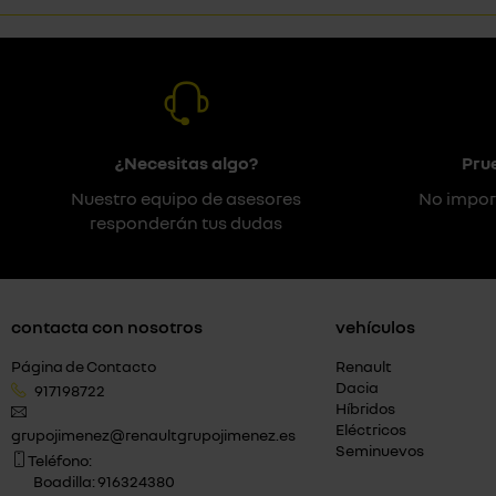
¿Necesitas algo?
Pru
Nuestro equipo de asesores
No impor
responderán tus dudas
contacta con nosotros
vehículos
Página de Contacto
Renault
Dacia
917198722
Híbridos
Eléctricos
grupojimenez@renaultgrupojimenez.es
Seminuevos
Teléfono:
Boadilla: 916324380