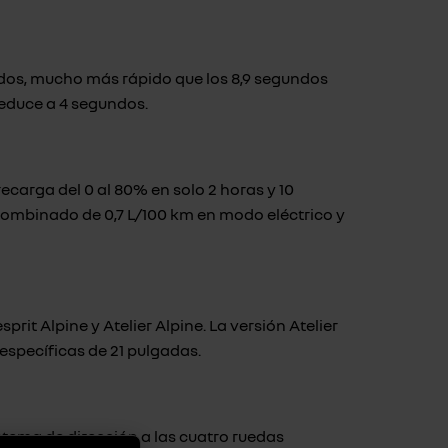
ndos, mucho más rápido que los 8,9 segundos
reduce a 4 segundos.
carga del 0 al 80% en solo 2 horas y 10
combinado de 0,7 L/100 km en modo eléctrico y
rit Alpine y Atelier Alpine. La versión Atelier
 específicas de 21 pulgadas.
stema de dirección a las cuatro ruedas