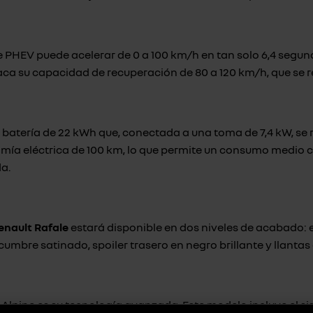
le PHEV puede acelerar de 0 a 100 km/h en tan solo 6,4 segu
aca su capacidad de recuperación de 80 a 120 km/h, que se 
batería de 22 kWh que, conectada a una toma de 7,4 kW, se re
mía eléctrica de 100 km, lo que permite un consumo medio 
a.
enault Rafale
estará disponible en dos niveles de acabado: esp
 cumbre satinado, spoiler trasero en negro brillante y llantas
 Alpine es su tecnología avanzada. Este modelo incluye el si