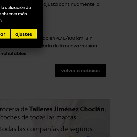
expertos de Alpine, ajusta continuamente la
la utilización de
ión superior.
de obtener más
n
.
zar
ajustes
ustible, homologado en 4,7 L/100 km. Sin
cortos. Con la llegada de la nueva versión
enchufables
.
volver a noticias