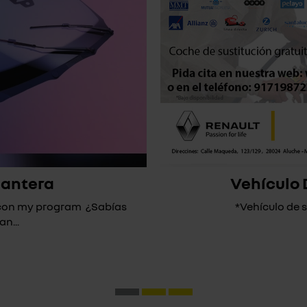
lantera
Vehículo 
* con my program ¿Sabías
*Vehículo de su
n...