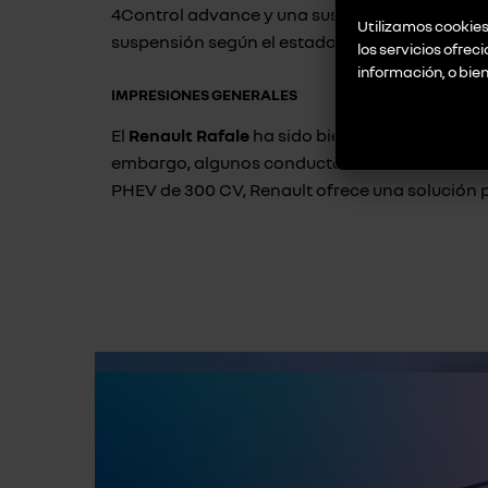
4Control advance y una suspensión con amorti
Utilizamos cookies 
suspensión según el estado del terreno y la ve
los servicios ofrec
información, o bie
IMPRESIONES GENERALES
El
Renault Rafale
ha sido bien recibido por su
embargo, algunos conductores han señalado qu
PHEV de 300 CV, Renault ofrece una solución p