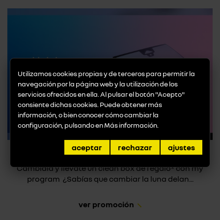
Utilizamos cookies propias y de terceros para permitir la
navegación por la página web y la utilización de los
servicios ofrecidos en ella. Al pulsar el botón "Acepto"
consiente dichas cookies. Puede obtener más
información, o bien conocer cómo cambiar la
configuración, pulsando en
Más información
.
aceptar
rechazar
ajustes
Promoción Luna Delantera
Cámbiala y llévate un clean box de regalo* con my
program ¿Sabías que cambiar la luna delan...
ver promoción