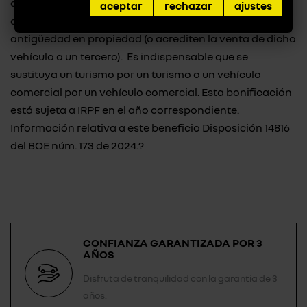
que achatarren o entreguen a cambio un vehículo de
aceptar
rechazar
ajustes
combustión a su nombre con más de un año de
antigüedad en propiedad (o acrediten la venta de dicho
vehículo a un tercero). Es indispensable que se
sustituya un turismo por un turismo o un vehículo
comercial por un vehículo comercial. Esta bonificación
está sujeta a IRPF en el año correspondiente.
Información relativa a este beneficio
Disposición 14816
del BOE núm. 173 de 2024
.?
CONFIANZA GARANTIZADA POR 3
AÑOS
Disfruta de tranquilidad con la garantía de 3
años.