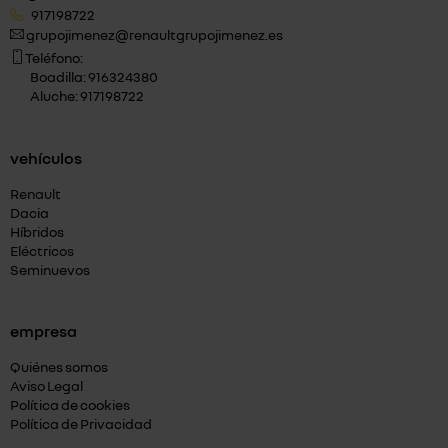
917198722
grupojimenez@renaultgrupojimenez.es
Teléfono:
Boadilla: 916324380
Aluche: 917198722
vehículos
Renault
Dacia
Híbridos
Eléctricos
Seminuevos
empresa
Quiénes somos
Aviso Legal
Política de cookies
Política de Privacidad