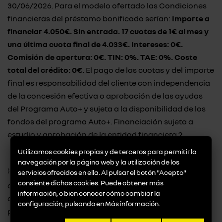
30/06/2026. Para el modelo ofertado las Condiciones
financieras del préstamo bonificado serían:
Importe a
financiar 4.050€. Sin entrada. 17 cuotas de 1€ al mes y
una última cuota final de 4.033€. Intereses: 0€.
Comisión de apertura: 0€. TIN: 0%. TAE: 0%. Coste
total del crédito: 0€.
El pago de las cuotas y del importe
final es responsabilidad del cliente con independencia
de la concesión efectiva o aprobación de las ayudas
del Programa Auto+ y sujeta a la disponibilidad de los
fondos del programa Auto+. Financiación sujeta a
estudio y aprobación de la entidad financiera.?
Utilizamos cookies propias y de terceros para permitir la
navegación por la página web y la utilización de los
(3)
Ahorro de 800€ después de impuestos. Importe
servicios ofrecidos en ella. Al pulsar el botón "Acepto"
consiente dichas cookies. Puede obtener más
aplicable a todos los clientes particulares que compren
información, o bien conocer cómo cambiar la
o financien un vehículo 100% eléctrico (no aplicable
configuración, pulsando en
Más información
.
para motorizaciones PHEV) a partir del 01/03/2025 y