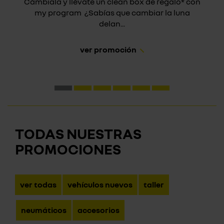
Cámbiala y llévate un clean box de regalo* con
my program ¿Sabías que cambiar la luna
delan...
ver promoción
TODAS NUESTRAS
PROMOCIONES
ver todas
vehículos nuevos
taller
neumáticos
accesorios