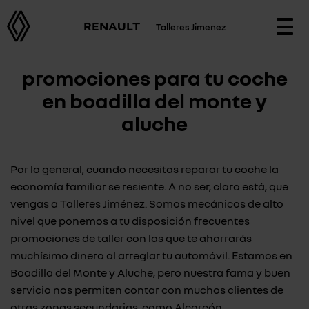
RENAULT
Talleres Jimenez
Togg
navi
promociones para tu coche
en boadilla del monte y
aluche
Por lo general, cuando necesitas reparar tu coche la
economía familiar se resiente. A no ser, claro está, que
vengas a Talleres Jiménez. Somos mecánicos de alto
nivel que ponemos a tu disposición frecuentes
promociones de taller con las que te ahorrarás
muchísimo dinero al arreglar tu automóvil. Estamos en
Boadilla del Monte y Aluche, pero nuestra fama y buen
servicio nos permiten contar con muchos clientes de
otras zonas secundarias, como Alcorcón,