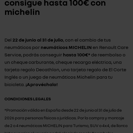
consigue hasta
100€ con
michelin
Del
22 de junio al 31 de julio
, con el cambio de tus
neumáticos por
neumáticos MICHELIN
en Renault Care
Service, podrás conseguir
hasta 100€*
de reembolso o
un cheque carburante, cheque recarga eléctrica, una
tarjeta regalo Decathlon, una tarjeta regalo de El Corte
Inglés o un juego de neumáticos Michelin para tu
bicicleta.
¡Aprovéchalo!
CONDICIONES LEGALES
*Promoción válida en España desde 22 de junio al 31 de julio de
2026 para personas físicas o jurídicas. Por la compra y montaje
de 2 o 4 neumáticos MICHELIN para Turismo, SUV o 4x4, de llanta