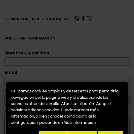
COMPARTIR EN REDES SOCIALES:
SOLICITAR INFORMACIÓN
Nombre y Apellidos
Email
Utilizamos cookies propias y de terceros para permitir la
Teléfono
navegación por la página web y la utilización de los
servicios ofrecidos en ella. Al pulsar el botón "Acepto"
consiente dichas cookies. Puede obtener más
Mensaje
información, o bien conocer cómo cambiar la
configuración, pulsando en
Más información
.