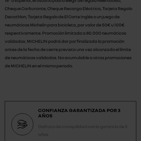
16” o superior, el usuario podrá elegir de regalo Reembolso,
Cheque Carburante, Cheque Recarga Eléctrica, Tarjeta Regalo
Decathlon, Tarjeta Regalo de El Corte Inglés o un juego de
neumáticos Michelin para bicicleta, por valor de 50€ u 100€
respectivamente. Promoción limitada a 80.000 neumáticos
validados. MICHELIN podrá dar por finalizada la promoción
antes de la fecha de cierre prevista una vez alcanzado el límite
de neumáticos validados. No acumulable a otras promociones
de MICHELIN en el mismo periodo.
CONFIANZA GARANTIZADA POR 3
AÑOS
Disfruta de tranquilidad con la garantía de 3
años.