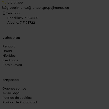
917198722
grupojimenez@renaultgrupojimenez.es
Teléfono:
Boadilla: 916324380
Aluche: 917198722
vehículos
Renault
Dacia
Híbridos
Eléctricos
Seminuevos
empresa
Quiénes somos
Aviso Legal
Política de cookies
Política de Privacidad