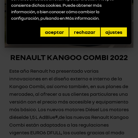
consiente dichas cookies. Puede obtener más
información, o bien conocer cómo cambiar la
configuración, pulsando en
Más información
.
aceptar
rechazar
ajustes
RENAULT KANGOO COMBI 2022
Este año Renault ha presentado varias
innovaciones en el diseño externo e interno de la
Kangoo Combi, así como también, en sus planes de
mercadeo, al ofrecer a sus clientes particulares una
versión con el precio más accesible y equipamiento
más básico. Los nuevos motores Diésel Los motores
diéselde 1,5 L AdBlue®,de las nuevas Renault Kangoo
Combi están adaptados a las regulaciones
vigentes EURO6 DFULL, los cuales gracias al modo