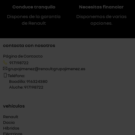
Conduce tranquilo
Necesitas financiar
Dispones de la garantía
Disponemos de varias
de Renault
opciones.
contacta con nosotros
Página de Contacto
917198722
grupojimenez@renaultgrupojimenez.es
Teléfono:
Boadilla: 916324380
Aluche: 917198722
vehículos
Renault
Dacia
Híbridos
Eléctricos