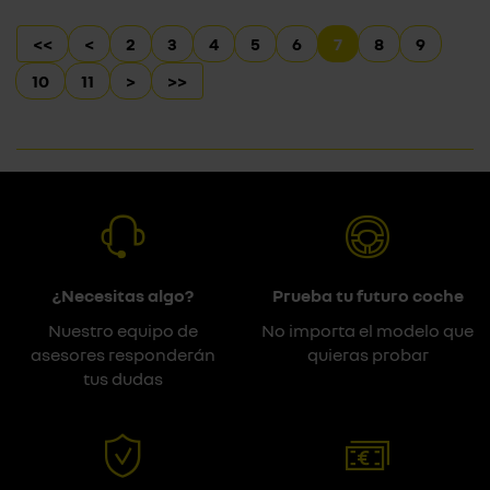
<<
<
2
3
4
5
6
7
8
9
10
11
>
>>
¿Necesitas algo?
Prueba tu futuro coche
Nuestro equipo de
No importa el modelo que
asesores responderán
quieras probar
tus dudas