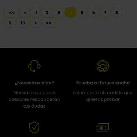
<<
<
1
2
3
4
5
6
7
8
9
10
>
>>
¿Necesitas algo?
Prueba tu futuro coche
Nuestro equipo de
No importa el modelo que
asesores responderán
quieras probar
tus dudas