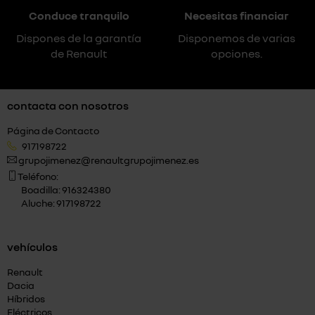
Conduce tranquilo
Necesitas financiar
Dispones de la garantía
Disponemos de varias
de Renault
opciones.
contacta con nosotros
Página de Contacto
917198722
grupojimenez@renaultgrupojimenez.es
Teléfono:
Boadilla: 916324380
Aluche: 917198722
vehículos
Renault
Dacia
Híbridos
Eléctricos